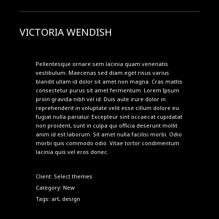
VICTORIA WENDISH
Pellentesque ornare sem lacinia quam venenatis
vestibulum. Maecenas sed diam eget risus varius
blandit ullam id dolor sit amet non magna. Cras mattis
consectetur purus sit amet fermentum. Lorem Ipsum
proin gravida nibh vel id. Duis aute irure dolor in
reprehenderit in voluptate velit esse cillum dolore eu
fugiat nulla pariatur. Excepteur sint occaecat cupidatat
non proident, sunt in culpa qui officia deserunt mollit
anim id est laborum. Sit amet nulla facilisi morbi. Odio
morbi quis commodo odio. Vitae tortor condimentum
lacinia quis vel eros donec.
Client: Select themes
Category:
New
Tags: art, design