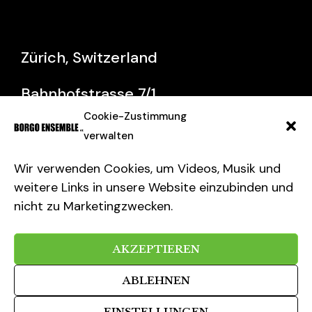
Zürich, Switzerland
Bahnhofstrasse 7/1
Cookie-Zustimmung
44 1793 123 456
verwalten
Wir verwenden Cookies, um Videos, Musik und
Behance
weitere Links in unsere Website einzubinden und
nicht zu Marketingzwecken.
Instagram
AKZEPTIEREN
Vimeo
ABLEHNEN
EINSTELLUNGEN